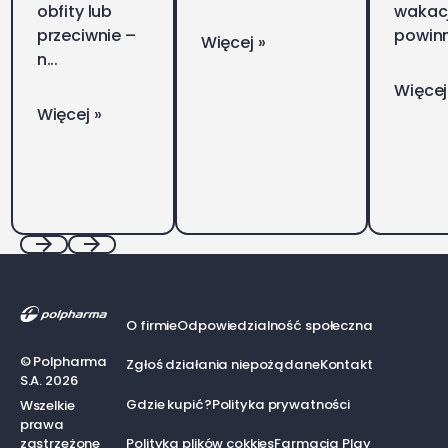
obfity lub
wakacj
przeciwnie –
powinn
Więcej »
n...
Więcej
Więcej »
Footer
Previous
Next
O firmie
Odpowiedzialność społeczna
©
Polpharma
Zgłoś działania niepożądane
Kontakt
S.A.
2026
Gdzie kupić?
Polityka prywatności
Wszelkie
prawa
zastrzeżone
Polityka plików cokkies
Farmacja Play