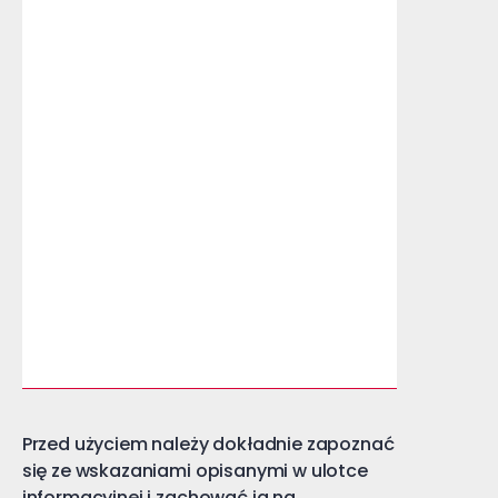
usun
zrogo
wars
broda
pomo
pume
zopt
efekt
wyko
wyro
Help4
Broda
kurzaj
Przed użyciem należy dokładnie zapoznać
się ze wskazaniami opisanymi w ulotce
informacyjnej i zachować ją na