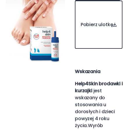
Pobierz ulotkę
Pobierz ulotkę
Wskazania
Help4Skin brodawki i
kurzajki
jest
wskazany do
stosowania u
dorosłych i dzieci
powyzej 4 roku
życia.Wyrób