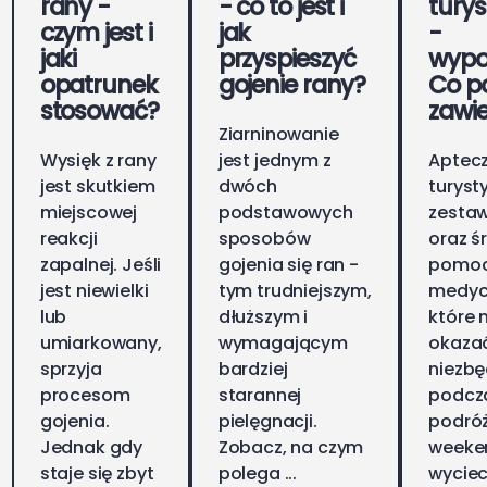
rany -
- co to jest i
tury
czym jest i
jak
-
jaki
przyspieszyć
wypo
opatrunek
gojenie rany?
Co p
stosować?
zawi
Ziarninowanie
Wysięk z rany
jest jednym z
Aptec
jest skutkiem
dwóch
turyst
miejscowej
podstawowych
zestaw
reakcji
sposobów
oraz 
zapalnej. Jeśli
gojenia się ran -
pomo
jest niewielki
tym trudniejszym,
medyc
lub
dłuższym i
które
umiarkowany,
wymagającym
okazać
sprzyja
bardziej
niezb
procesom
starannej
podcz
gojenia.
pielęgnacji.
podróż
Jednak gdy
Zobacz, na czym
weeke
staje się zbyt
polega ...
wyciec