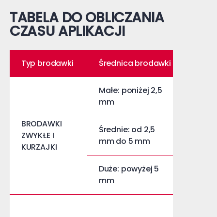
TABELA DO OBLICZANIA
CZASU APLIKACJI
Typ brodawki
Średnica brodawki
Czas 
Małe: poniżej 2,5
10 se
mm
BRODAWKI
Średnie: od 2,5
ZWYKŁE I
15 se
mm do 5 mm
KURZAJKI
Duże: powyżej 5
20 se
mm
od 20