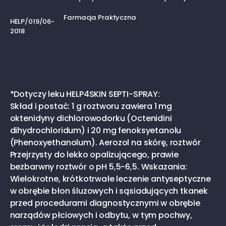
Farmacja Praktyczna
HELP/019/06-
2018
*Dotyczy leku HELP4SKIN SEPTI-SPRAY:
Skład i postać: 1 g roztworu zawiera 1 mg
oktenidyny dichlorowodorku (Octenidini
dihydrochloridum) i 20 mg fenoksyetanolu
(Phenoxyethanolum). Aerozol na skórę, roztwór
Przejrzysty do lekko opalizującego, prawie
bezbarwny roztwór o pH 5,5-6,5. Wskazania:
Wielokrotne, krótkotrwałe leczenie antyseptyczne
w obrębie błon śluzowych i sąsiadujących tkanek
przed procedurami diagnostycznymi w obrębie
narządów płciowych i odbytu, w tym pochwy,