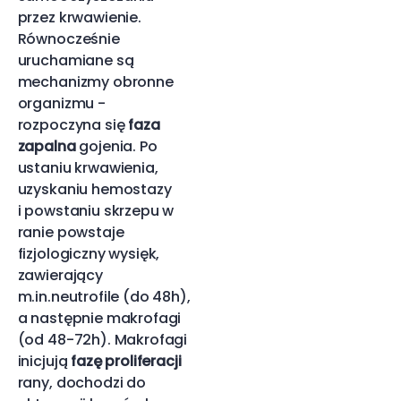
przez krwawienie.
Równocześnie
uruchamiane są
mechanizmy obronne
organizmu -
rozpoczyna się
faza
zapalna
gojenia. Po
ustaniu krwawienia,
uzyskaniu hemostazy
i powstaniu skrzepu w
ranie powstaje
fizjologiczny wysięk,
zawierający
m.in.neutrofile (do 48h),
a następnie makrofagi
(od 48-72h). Makrofagi
inicjują
fazę proliferacji
rany, dochodzi do