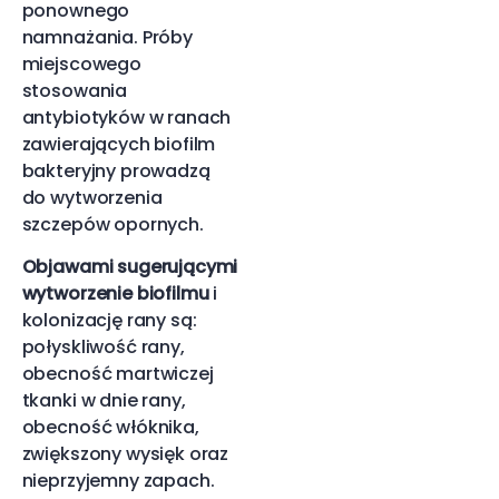
ponownego
namnażania. Próby
miejscowego
stosowania
antybiotyków w ranach
zawierających biofilm
bakteryjny prowadzą
do wytworzenia
szczepów opornych.
Objawami sugerującymi
wytworzenie biofilmu
i
kolonizację rany są:
połyskliwość rany,
obecność martwiczej
tkanki w dnie rany,
obecność włóknika,
zwiększony wysięk oraz
nieprzyjemny zapach.