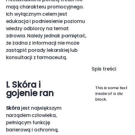
mają charakteru promocyjnego.
Ich wyłącznym celem jest
edukacja i podniesienie poziomu
wiedzy odbiorcy na temat
zdrowia. Należy jednak pamiętać,
że żadna z informacji nie może
zastąpić porady lekarskiej lub
konsultacji z farmaceutą.
Spis treści
I. Skóra i
This is some text
gojenie ran
inside of a div
block.
Skóra
jest największym
narządem człowieka,
pełniącym funkcję
barierową i ochronną,