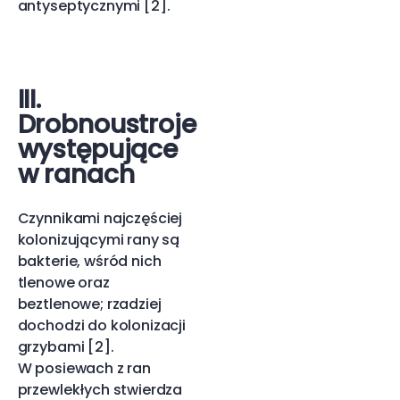
antyseptycznymi [2].
III.
Drobnoustroje
występujące
w ranach
Czynnikami najczęściej
kolonizującymi rany są
bakterie, wśród nich
tlenowe oraz
beztlenowe; rzadziej
dochodzi do kolonizacji
grzybami [2].
W posiewach z ran
przewlekłych stwierdza