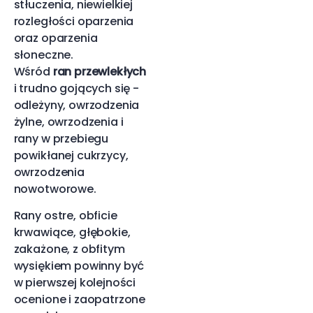
stłuczenia, niewielkiej
rozległości oparzenia
oraz oparzenia
słoneczne.
Wśród
ran przewlekłych
i trudno gojących się -
odleżyny, owrzodzenia
żylne, owrzodzenia i
rany w przebiegu
powikłanej cukrzycy,
owrzodzenia
nowotworowe.
Rany ostre, obficie
krwawiące, głębokie,
zakażone, z obfitym
wysiękiem powinny być
w pierwszej kolejności
ocenione i zaopatrzone