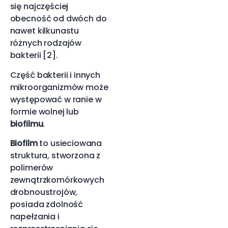
się najczęściej
obecność od dwóch do
nawet kilkunastu
różnych rodzajów
bakterii [2].
Część bakterii i innych
mikroorganizmów może
występować w ranie w
formie wolnej lub
biofilmu
.
Biofilm
to usieciowana
struktura, stworzona z
polimerów
zewnątrzkomórkowych
drobnoustrojów,
posiada zdolność
napełzania i