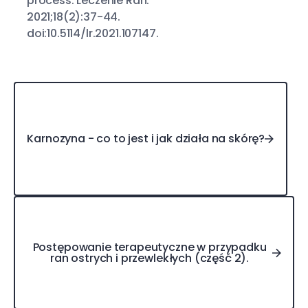
process. Leczenie Ran.
2021;18(2):37-44.
doi:10.5114/lr.2021.107147.
Karnozyna - co to jest i jak działa na skórę?
Karnozyna - co to jest i jak działa na skórę?
Postępowanie terapeutyczne w przypadku ran ostrych 
Postępowanie terapeutyczne w przypadku
ran ostrych i przewlekłych (część 2).