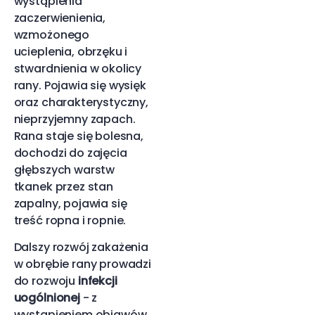
wystąpienia
zaczerwienienia,
wzmożonego
ucieplenia, obrzęku i
stwardnienia w okolicy
rany. Pojawia się wysięk
oraz charakterystyczny,
nieprzyjemny zapach.
Rana staje się bolesna,
dochodzi do zajęcia
głębszych warstw
tkanek przez stan
zapalny, pojawia się
treść ropna i ropnie.
Dalszy rozwój zakażenia
w obrębie rany prowadzi
do rozwoju
infekcji
uogólnionej
- z
wystąpieniem objawów