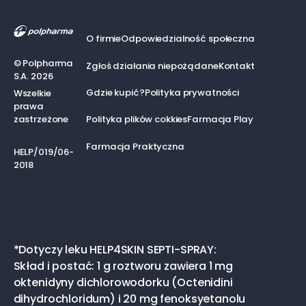
Previous
Next
O firmie
Odpowiedzialność społeczna
©
Polpharma
Zgłoś działania niepożądane
Kontakt
S.A.
2026
Gdzie kupić?
Polityka prywatności
Wszelkie
prawa
zastrzeżone
Polityka plików cokkies
Farmacja Play
Farmacja Praktyczna
HELP/019/06-
2018
*Dotyczy leku HELP4SKIN SEPTI-SPRAY:
Skład i postać: 1 g roztworu zawiera 1 mg
oktenidyny dichlorowodorku (Octenidini
dihydrochloridum) i 20 mg fenoksyetanolu