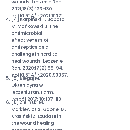
wounds. Leczenie Ran.
2021;18(3):123-130.
doi:10.5114/lr.2021.111071.
[4] Karpiński T, Sopata
M, Mańkowski B. The
antimicrobial
effectiveness of
antiseptics as a
challenge in hard to
heal wounds. Leczenie
Ran. 2020;17(2):88-94.
doi:10.5114/lr.2020.99067.
[5] Biegaj M,
Oktenidyna w
leczeniu ran, Farm.
Współ 2017; 10: 107-110
[6] Zieliński M,
Markiewicz S, Gabriel M,
Krasiński Z. Exudate in
the wound healing