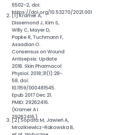
6502-2, doi:
https://doi.org/10.53270/2021.001
[1] Kramer A,
Dissemond J, Kim S,
Willy C, Mayer D,
Papke R, Tuchmann F,
Assadian O.
Consensus on Wound
Antisepsis: Update
2018. Skin Pharmacol
Physiol. 2018;31(1):28-
58. doi:
10.1159/000481545.
Epub 2017 Dec 21.
PMID: 29262416.
(Kramer A i
29262416.)
[2] Sopata M, Jawień A,
Mrozikiewicz-Rakowska B,
et al. Wytyczne