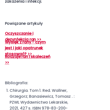
zakażenia i infekcji.
Powiązane artykuły
Oczyszczanie i
dezynfekcja ran >>
Wysięk z rany - czym
jest i jaki opatrunek
stosować? >>
Rodzaje ran i skaleczeń
>>
Bibliografia:
Chirurgia. Tom 1. Red. Wallner,
Grzegorz; Banasiewicz, Tomasz . :
PZWL Wydawnictwo Lekarskie,
2021, 427 s. ISBN 978-83-200-