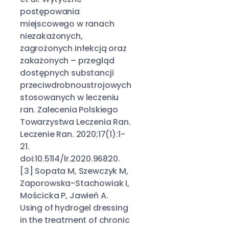
postępowania
miejscowego w ranach
niezakażonych,
zagrożonych infekcją oraz
zakażonych – przegląd
dostępnych substancji
przeciwdrobnoustrojowych
stosowanych w leczeniu
ran. Zalecenia Polskiego
Towarzystwa Leczenia Ran.
Leczenie Ran. 2020;17(1):1-
21.
doi:10.5114/lr.2020.96820.
[3] Sopata M, Szewczyk M,
Zaporowska-Stachowiak I,
Mościcka P, Jawień A.
Using of hydrogel dressing
in the treatment of chronic