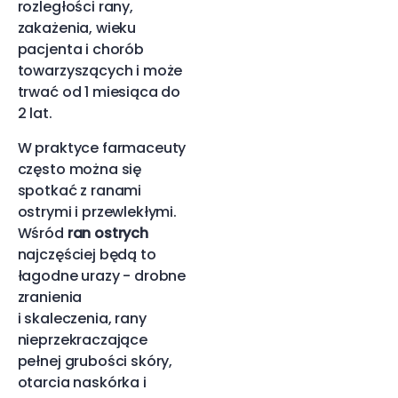
rozległości rany,
zakażenia, wieku
pacjenta i chorób
towarzyszących i może
trwać od 1 miesiąca do
2 lat.
W praktyce farmaceuty
często można się
spotkać z ranami
ostrymi i przewlekłymi.
Wśród
ran ostrych
najczęściej będą to
łagodne urazy - drobne
zranienia
i skaleczenia, rany
nieprzekraczające
pełnej grubości skóry,
otarcia naskórka i