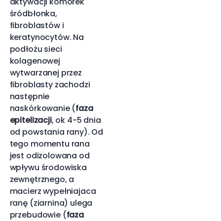
aktywacji komórek
śródbłonka,
fibroblastów i
keratynocytów. Na
podłożu sieci
kolagenowej
wytwarzanej przez
fibroblasty zachodzi
następnie
naskórkowanie (
faza
epitelizacji
, ok 4-5 dnia
od powstania rany). Od
tego momentu rana
jest odizolowana od
wpływu środowiska
zewnętrznego, a
macierz wypełniajaca
ranę (ziarnina) ulega
przebudowie (
faza