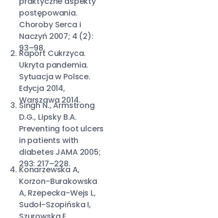
praktyczne aspekty
postępowania.
Choroby Serca i
Naczyń 2007; 4 (2):
93–98.
Raport Cukrzyca.
Ukryta pandemia.
Sytuacja w Polsce.
Edycja 2014,
Warszawa 2014.
Singh N., Armstrong
D.G., Lipsky B.A.
Preventing foot ulcers
in patients with
diabetes JAMA 2005;
293: 217–228.
Konarzewska A,
Korzon-Burakowska
A, Rzepecka-Wejs L,
Sudoł-Szopińska I,
Szurowska E,