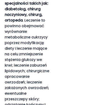
specjalności takich jak:
diabetolog, chirurg
naczyniowy, chirurg,
ortopeda
. Leczenie to
powinno obejmować
wyrównanie
metaboliczne cukrzycy
poprzez modyfikację
diety i leczenie mające
na celu zmniejszenie
stężenia glukozy we
krwi; leczenie zaburzeń
lipidowych; chirurgiczne
opracowanie
owrzodzeń; leczenie
zakażonych owrzodzeń;
ewentualne
przeszczepy skóry;
odciążanie kończyny i