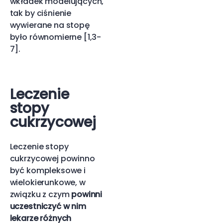
wkładek modelujących,
tak by ciśnienie
wywierane na stopę
było równomierne [1,3-
7].
Leczenie
stopy
cukrzycowej
Leczenie stopy
cukrzycowej powinno
być kompleksowe i
wielokierunkowe, w
związku z czym
powinni
uczestniczyć w nim
lekarze różnych