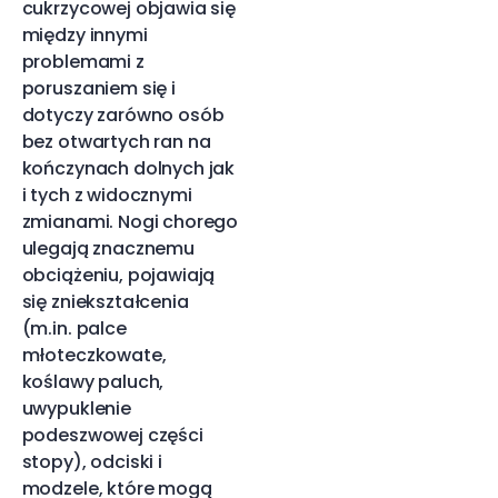
cukrzycowej objawia się
między innymi
problemami z
poruszaniem się i
dotyczy zarówno osób
bez otwartych ran na
kończynach dolnych jak
i tych z widocznymi
zmianami. Nogi chorego
ulegają znacznemu
obciążeniu, pojawiają
się zniekształcenia
(m.in. palce
młoteczkowate,
koślawy paluch,
uwypuklenie
podeszwowej części
stopy), odciski i
modzele, które mogą