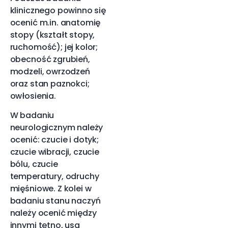
klinicznego powinno się
ocenić m.in. anatomię
stopy (kształt stopy,
ruchomość); jej kolor;
obecność zgrubień,
modzeli, owrzodzeń
oraz stan paznokci;
owłosienia.
W badaniu
neurologicznym należy
ocenić: czucie i dotyk;
czucie wibracji, czucie
bólu, czucie
temperatury, odruchy
mięśniowe. Z kolei w
badaniu stanu naczyń
należy ocenić między
innymi tętno, usg