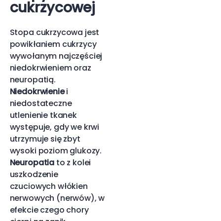
cukrzycowej
Stopa cukrzycowa jest
powikłaniem cukrzycy
wywołanym najczęściej
niedokrwieniem oraz
neuropatią.
Niedokrwienie
i
niedostateczne
utlenienie tkanek
występuje, gdy we krwi
utrzymuje się zbyt
wysoki poziom glukozy.
Neuropatia
to z kolei
uszkodzenie
czuciowych włókien
nerwowych (nerwów), w
efekcie czego chory