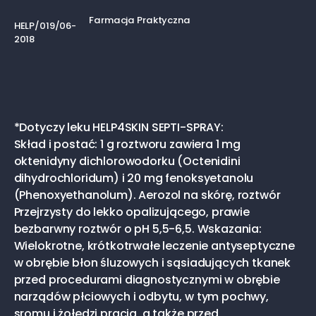
Farmacja Praktyczna
HELP/019/06-
2018
*Dotyczy leku HELP4SKIN SEPTI-SPRAY:
Skład i postać: 1 g roztworu zawiera 1 mg
oktenidyny dichlorowodorku (Octenidini
dihydrochloridum) i 20 mg fenoksyetanolu
(Phenoxyethanolum). Aerozol na skórę, roztwór
Przejrzysty do lekko opalizującego, prawie
bezbarwny roztwór o pH 5,5-6,5. Wskazania:
Wielokrotne, krótkotrwałe leczenie antyseptyczne
w obrębie błon śluzowych i sąsiadujących tkanek
przed procedurami diagnostycznymi w obrębie
narządów płciowych i odbytu, w tym pochwy,
sromu i żołędzi prącia, a także przed