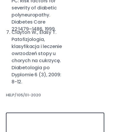
PC: Risk factors for
severity of diabetic
polyneuropathy.
Diabetes Care
22:1479–1486, 1999.
Clayton W., Elasy T.
Patofizjologia,
klasyfikacja i leczenie
owrzodzeń stopy u
chorych na cukrzycę.
Diabetologia po
Dyplomie 6 (3), 2009:
8-12.
HELP/105/01-2020
Opatrunki w warunkach domowych