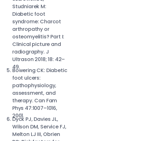
Studniarek M:
Diabetic foot
syndrome: Charcot
arthropathy or
osteomyelitis? Part I:
Clinical picture and
radiography. J
Ultrason 2018; 18: 42–
49.
Bowering CK: Diabetic
foot ulcers:
pathophysiology,
assessment, and
therapy. Can Fam
Phys 47:1007–1016,
2001.
Dyck PJ, Davies JL,
Wilson DM, Service FJ,
Melton LJ III, Obrien