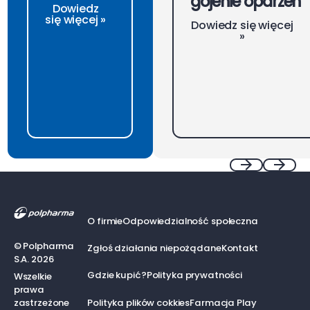
gojenie oparzeń
Dowiedz
się więcej »
Dowiedz się więcej
»
Footer
Previous
Next
O firmie
Odpowiedzialność społeczna
©
Polpharma
Zgłoś działania niepożądane
Kontakt
S.A.
2026
Gdzie kupić?
Polityka prywatności
Wszelkie
prawa
zastrzeżone
Polityka plików cokkies
Farmacja Play