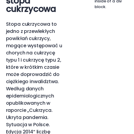
stopa
inside of a div
cukrzycowa
block.
Stopa cukrzycowa to
jedno z przewlekłych
powikłań cukrzycy,
mogące występować u
chorych na cukrzycę
typu 1 i cukrzycę typu 2,
które w krótkim czasie
może doprowadzić do
ciężkiego inwalidztwa.
Według danych
epidemiologicznych
opublikowanych w
raporcie „Cukrzyca.
Ukryta pandemia.
Sytuacja w Polsce.
Edycja 2014” liczbę