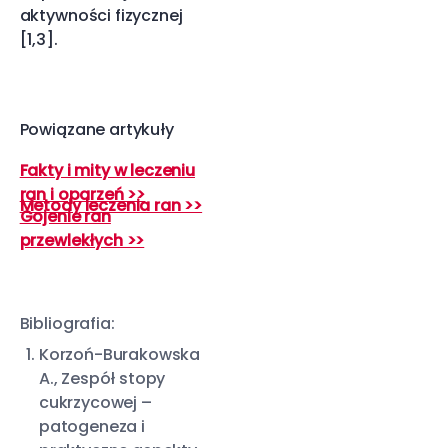
aktywności fizycznej
[1,3].
Powiązane artykuły
Fakty i mity w leczeniu
ran i oparzeń >>
Metody leczenia ran >>
Gojenie ran
przewlekłych >>
Bibliografia:
Korzoń-Burakowska
A., Zespół stopy
cukrzycowej –
patogeneza i