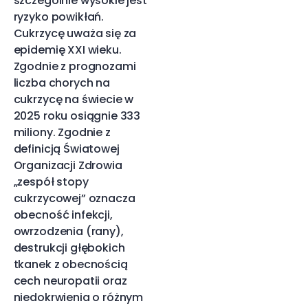
szczególnie wysokie jest
ryzyko powikłań.
Cukrzycę uważa się za
epidemię XXI wieku.
Zgodnie z prognozami
liczba chorych na
cukrzycę na świecie w
2025 roku osiągnie 333
miliony. Zgodnie z
definicją Światowej
Organizacji Zdrowia
„zespół stopy
cukrzycowej” oznacza
obecność infekcji,
owrzodzenia (rany),
destrukcji głębokich
tkanek z obecnością
cech neuropatii oraz
niedokrwienia o różnym